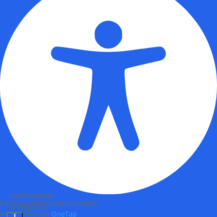
Inhaltsmodule
Barrierefreiheitsanpassungen
Schriftgröße
Präsentiert von
OneTap