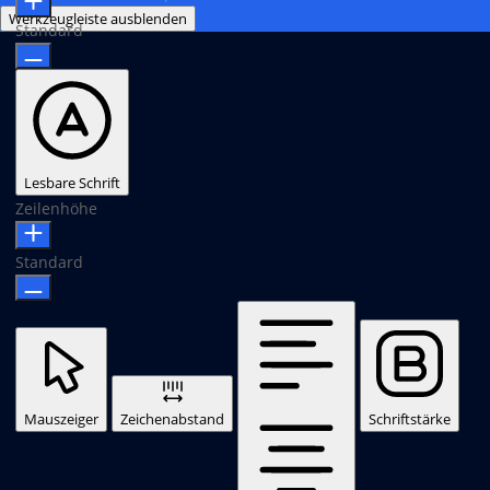
Werkzeugleiste ausblenden
Standard
Lesbare Schrift
Zeilenhöhe
Standard
Mauszeiger
Zeichenabstand
Schriftstärke