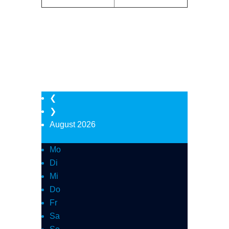
195,00 €
225,00 €
Weitere Zeiten sind nach Absprache
jederzeit möglich.
Die Terminvergabe erfolgt nach
Verfügbarkeit!
(Irrtümer und Änderungen vorbehalten.)
❮
❯
August
2026
Mo
Di
Mi
Do
Fr
Sa