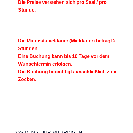
Die Preise verstehen sich pro Saal / pro
Stunde.
(Die Anzahl der Personen ist nicht vor gegeben,
wir empfehlen Gruppen zwischen 4 und 20
Personen).
Die Mindestspieldauer (Mietdauer) beträgt 2
Stunden.
Eine Buchung kann bis 10 Tage vor dem
Wunschtermin erfolgen.
Die Buchung berechtigt ausschließlich zum
Zocken.
Am Tag der Buchung benötigt das Kino ca. 15
Minuten Anschlußzeit für Deine Konsole oder
Deinen PC, daher bitte
15 Minuten vor dem
Termin vor Ort sein
und bei einem Mitarbeiter
melden.
DAS MÜSST IHR MITBRINGEN: