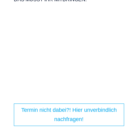
Konsole inkl. Stromkabel, HDMI-Kabel ggfls.
weitere Anschlusskabel (oder) eigener PC
mit Gamepad (Maus/Tastatur sind leider nicht
überall möglich).
Controller für die Anzahl der Spieler.
Spiele, welche Ihr spielen möchtet (offline)
.
Es werden ausschließlich Geräte mit HDMI
Ausgang unterstützt.
Du hast vollen Zugriff im Saal
auf Dein „Gaming Equipment“. Ein
leistungsstarker Internetanschluss steht je nach
Kino zur Verfügung.
Termin nicht dabei?! Hier unverbindlich
nachfragen!