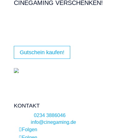
CINEGAMING VERSCHENKEN!
Du suchst noch eine Geschenkidee?! Dann
verschenke doch einfach einen CINEGAMING
Wertgutschein (einlösbar online für alle
CINEGAMING Kinos).
Gutschein kaufen!
KONTAKT
Telefon:
0234 3886046
E-Mail:
info@cinegaming.de
Folgen
Folgen