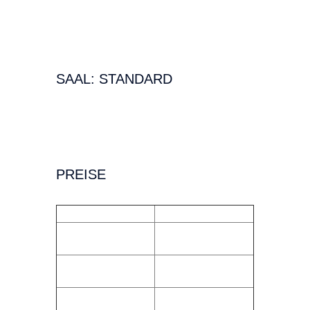
Bahnhofstraße 22
26382 Wilhelmshaven
SAAL: STANDARD
Leinwand:
ca. 10,8 x 4,7 m ||
Ton:
Dolby Digital ||
Plätze:
135
PREISE
(pro Saal und Stunde)
MO – DO
FR – SO
12.00 – 14.00 Uhr:
12.00 – 14.00 Uhr:
70,00 €
95,00 €
14.00 – 20.00 Uhr:
14.00 – 20.00 Uhr:
95,00 €
165,00 €
20.00 – 22.00 Uhr:
20.00 – 22.00 Uhr: